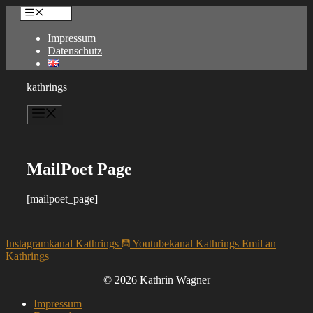
Zum
Menu
Inhalt
springen
Impressum
Datenschutz
kathrings
Menü
MailPoet Page
[mailpoet_page]
Instagramkanal Kathrings
Youtubekanal Kathrings
Emil an
Kathrings
© 2026 Kathrin Wagner
Impressum